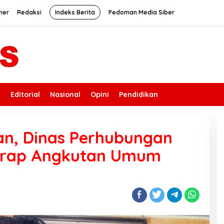
mer
Redaksi
Indeks Berita
Pedoman Media Siber
k
Editorial
Nasional
Opini
Pendidikan
an, Dinas Perhubungan
arap Angkutan Umum