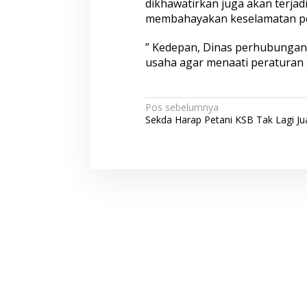
dikhawatirkan juga akan terjadi
membahayakan keselamatan pe
” Kedepan, Dinas perhubungan
usaha agar menaati peraturan 
N
Pos sebelumnya
Sekda Harap Petani KSB Tak Lagi Ju
a
v
i
g
a
s
i
p
o
s