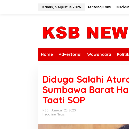
L
e
Kamis, 6 Agustus 2026
Tentang Kami
Disclai
w
a
t
i
k
e
k
o
n
Home
Advertorial
Wawancara
Politi
t
e
n
Diduga Salahi Atur
Sumbawa Barat H
Taati SOP
KSB
Januari 23, 2020
Headline News