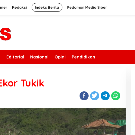
imer
Redaksi
Indeks Berita
Pedoman Media Siber
k
Editorial
Nasional
Opini
Pendidikan
kor Tukik