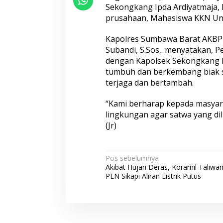
Sekongkang Ipda Ardiyatmaja
prusahaan, Mahasiswa KKN Und
Kapolres Sumbawa Barat AKBP H
Subandi, S.Sos,. menyatakan, 
dengan Kapolsek Sekongkang I
tumbuh dan berkembang biak s
terjaga dan bertambah.
“Kami berharap kepada masyar
lingkungan agar satwa yang dil
(Jr)
N
Pos sebelumnya
Akibat Hujan Deras, Koramil Taliwa
a
PLN Sikapi Aliran Listrik Putus
v
i
g