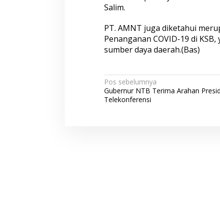
Salim.
PT. AMNT juga diketahui meru
Penanganan COVID-19 di KSB,
sumber daya daerah.(Bas)
N
Pos sebelumnya
Gubernur NTB Terima Arahan Presid
a
Telekonferensi
v
i
g
a
s
i
p
o