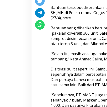
Bantuan tersebut diserahkan l
SH.,MH di Posko utama Gugus
(27/4), sore.
Bantuan yang diberikan berupa
(pakaian coverall) 300 unit, Sa
semprot desimfectan 5 unit, Cai
atau terop 3 unit, dan Alkohol w
“Selain itu, masih ada juga pa
tambang,” kata Ahmad Salim, M
Disituasi sulit seperti ini, 
sepenuhnya dalam percepatan p
Dan percaya bahwa musibah ini
satu sama lain. Baik dari PT.
“Sebelumnya, PT. AMNT juga 
sebanyak 7 buah, Masker Opera
1.000. Dan pastinya kita akan 