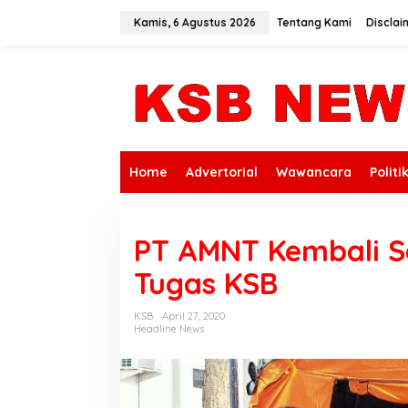
L
e
Kamis, 6 Agustus 2026
Tentang Kami
Disclai
w
a
t
i
k
e
k
o
n
Home
Advertorial
Wawancara
Politi
t
e
n
PT AMNT Kembali S
Tugas KSB
KSB
April 27, 2020
Headline News