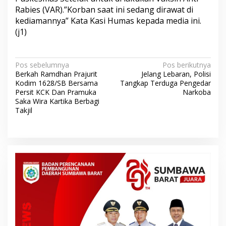
Rabies (VAR).”Korban saat ini sedang dirawat di
kediamannya” Kata Kasi Humas kepada media ini.
(j1)
N
Pos sebelumnya
Pos berikutnya
Berkah Ramdhan Prajurit
Jelang Lebaran, Polisi
a
Kodim 1628/SB Bersama
Tangkap Terduga Pengedar
v
Persit KCK Dan Pramuka
Narkoba
Saka Wira Kartika Berbagi
i
Takjil
g
a
s
i
p
o
s