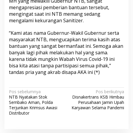
MH yang mewakili Gubernur NTB, sangat
mengapresiasi pemberian bantuan tersebut,
mengingat saat ini NTB memang sedang
mengalami kekurangan Sanitizer.
“Kami atas nama Gubernur-Wakil Gubernur serta
masyarakat NTB, mengucapkan terima kasih atas
bantuan yang sangat bermanfaat ini. Semoga akan
banyak lagi pihak melakukan hal yang sama.
karena tidak mungkin Wabah Virus Covid-19 ini
bisa kita atasi tanpa partisipasi semua pihak,”
tandas pria yang akrab disapa AKA ini (*)
N
Pos sebelumnya
Pos berikutnya
NTB Nyatakan Stok
Disnakertrans KSB Himbau
a
Sembako Aman, Polda
Perusahaan Jamin Upah
v
Terjunkan Krimsus Awasi
Karyawan Selama Pandemi
Distributor
i
g