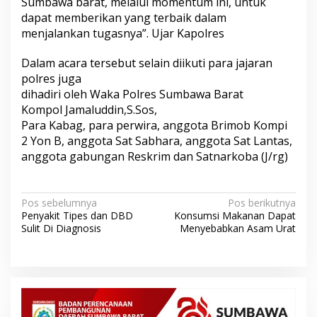
Sumbawa barat, melalui momentum ini, untuk
dapat memberikan yang terbaik dalam
menjalankan tugasnya”. Ujar Kapolres
Dalam acara tersebut selain diikuti para jajaran
polres juga
dihadiri oleh Waka Polres Sumbawa Barat
Kompol Jamaluddin,S.Sos,
Para Kabag, para perwira, anggota Brimob Kompi
2 Yon B, anggota Sat Sabhara, anggota Sat Lantas,
anggota gabungan Reskrim dan Satnarkoba (J/rg)
N
Pos sebelumnya
Pos berikutnya
Penyakit Tipes dan DBD
Konsumsi Makanan Dapat
a
Sulit Di Diagnosis
Menyebabkan Asam Urat
v
i
g
a