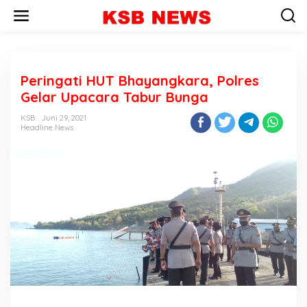
L
e
w
a
t
i
Peringati HUT Bhayangkara, Polres
k
e
Gelar Upacara Tabur Bunga
k
o
KSB
Juni 29, 2021
n
Headline News
t
e
n