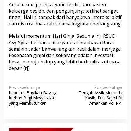
Antusiasme peserta, yang terdiri dari pasien,
keluarga pasien, dan pengunjung, terlihat sangat
tinggi. Hal ini tampak dari banyaknya interaksi aktif
dan diskusi dua arah selama kegiatan berlangsung.
​Melalui momentum Hari Ginjal Sedunia ini, RSUD
Asy-Syifa’ berharap masyarakat Sumbawa Barat
semakin sadar bahwa langkah kecil dalam menjaga
kesehatan ginjal dari sekarang adalah investasi
besar menuju hidup yang lebih berkualitas di masa
depan.(rj)
N
Pos sebelumnya
Pos berikutnya
Kapolres Bagikan Daging
Tengah Asyik Memadu
a
Kurban Bagi Masyarakat
Kasih, Dua Sejoli Di
v
yang Membutuhkan
Amankan Pol PP ​
i
g
a