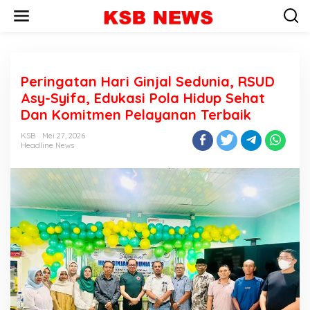
L
e
w
a
t
i
Peringatan Hari Ginjal Sedunia, RSUD
k
e
Asy-Syifa, Edukasi Pola Hidup Sehat
k
Dan Komitmen Pelayanan Terbaik
o
n
KSB
Mei 27, 2026
t
Headline News
e
n