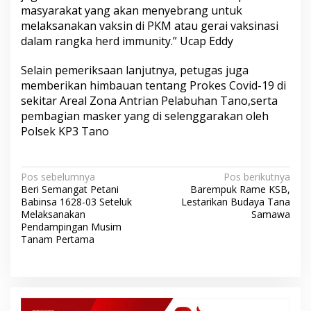
masyarakat yang akan menyebrang untuk
melaksanakan vaksin di PKM atau gerai vaksinasi
dalam rangka herd immunity.” Ucap Eddy
Selain pemeriksaan lanjutnya, petugas juga
memberikan himbauan tentang Prokes Covid-19 di
sekitar Areal Zona Antrian Pelabuhan Tano,serta
pembagian masker yang di selenggarakan oleh
Polsek KP3 Tano
N
Pos sebelumnya
Pos berikutnya
Beri Semangat Petani
Barempuk Rame KSB,
a
Babinsa 1628-03 Seteluk
Lestarikan Budaya Tana
v
Melaksanakan
Samawa
Pendampingan Musim
i
Tanam Pertama
g
a
s