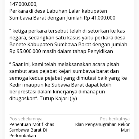
147.000.000,
Perkara di desa Labuhan Lalar kabupaten
Sumbawa Barat dengan Jumlah Rp 41.000.000
” ketiga perkara tersebut telah di setorkan ke kas
negara, sedangkan satu kasus yaitu perkara desa
Benete Kabupaten Sumbawa Barat dengan jumlah
Rp 95.000.000 masih dalam tahap Penyidikan
” Saat ini, kami telah melaksanakan acara pisah
sambut atas pejabat kejari sumbawa barat dan
semoga kedua pejabat yang dimutasi baik yang ke
Kediri maupun ke Subawa Barat dapat lebih
berprestasi dalam kinerjanya dimanapun
ditugaskan”. Tutup Kajari (Jy)
N
Pos sebelumnya
Pos berikutnya
Penentuan Motif Khas
Iklan Penganugrahan Rekor
a
Sumbawa Barat Di
Muri
v
Perlombakan