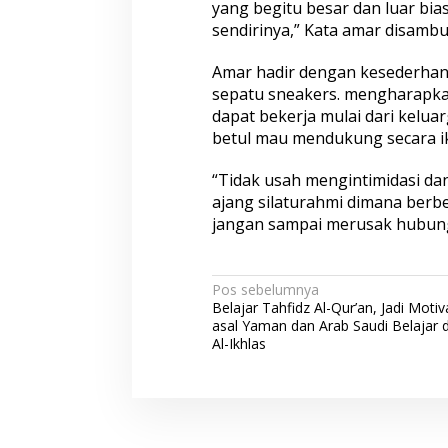
yang begitu besar dan luar bia
sendirinya,” Kata amar disam
Amar hadir dengan kesederhan
sepatu sneakers. mengharapka
dapat bekerja mulai dari kelu
betul mau mendukung secara ik
“Tidak usah mengintimidasi da
ajang silaturahmi dimana berbe
jangan sampai merusak hubunga
N
Pos sebelumnya
Belajar Tahfidz Al-Qur’an, Jadi Motiva
a
asal Yaman dan Arab Saudi Belajar 
v
Al-Ikhlas
i
g
a