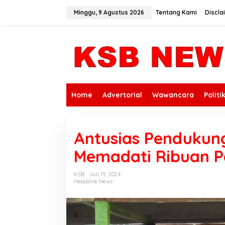
L
e
Minggu, 9 Agustus 2026
Tentang Kami
Discla
w
a
t
i
k
e
k
o
n
Home
Advertorial
Wawancara
Politi
t
e
n
Antusias Pendukun
Memadati Ribuan 
KSB
Juli 15, 2024
Headline News