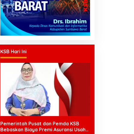
KSB Hari Ini
Pemerintah Pusat dan Pemda KSB
Bebaskan Biaya Premi Asuransi Usaha