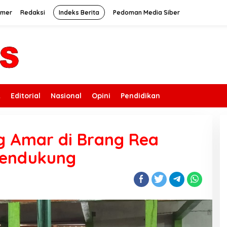
imer
Redaksi
Indeks Berita
Pedoman Media Siber
k
Editorial
Nasional
Opini
Pendidikan
g Amar di Brang Rea
Pendukung