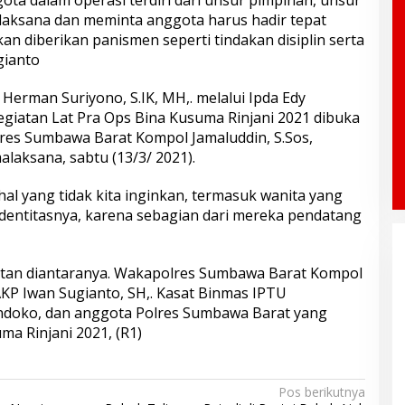
ta dalam operasi terdiri dari unsur pimpinan, unsur
elaksana dan meminta anggota harus hadir tepat
an diberikan panismen seperti tindakan disiplin serta
gianto
erman Suriyono, S.IK, MH,. melalui Ipda Edy
egiatan Lat Pra Ops Bina Kusuma Rinjani 2021 dibuka
res Sumbawa Barat Kompol Jamaluddin, S.Sos,
laksana, sabtu (13/3/ 2021).
l hal yang tidak kita inginkan, termasuk wanita yang
identitasnya, karena sebagian dari mereka pendatang
atan diantaranya. Wakapolres Sumbawa Barat Kompol
AKP Iwan Sugianto, SH,. Kasat Binmas IPTU
doko, dan anggota Polres Sumbawa Barat yang
ma Rinjani 2021, (R1)
Pos berikutnya