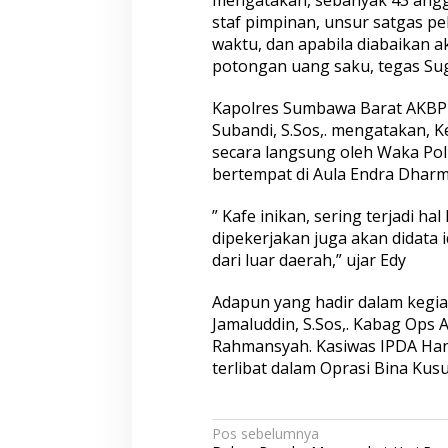
mengatakan, sebanyak 43 anggo
staf pimpinan, unsur satgas p
waktu, dan apabila diabaikan ak
potongan uang saku, tegas Su
Kapolres Sumbawa Barat AKBP H
Subandi, S.Sos,. mengatakan, K
secara langsung oleh Waka Pol
bertempat di Aula Endra Dharma
” Kafe inikan, sering terjadi ha
dipekerjakan juga akan didata 
dari luar daerah,” ujar Edy
Adapun yang hadir dalam kegi
Jamaluddin, S.Sos,. Kabag Ops 
Rahmansyah. Kasiwas IPDA Han
terlibat dalam Oprasi Bina Kusu
N
Pos sebelumnya