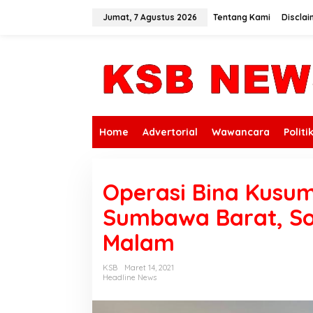
L
e
Jumat, 7 Agustus 2026
Tentang Kami
Disclai
w
a
t
i
k
e
k
o
n
Home
Advertorial
Wawancara
Politi
t
e
n
Operasi Bina Kusuma
Sumbawa Barat, So
Malam
KSB
Maret 14, 2021
Headline News