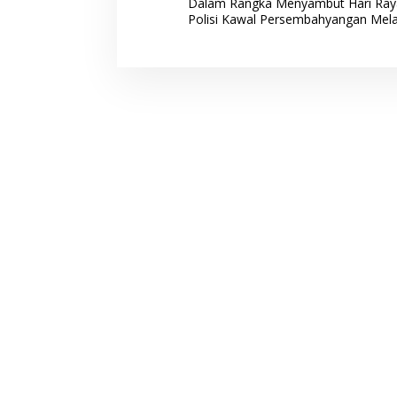
Dalam Rangka Menyambut Hari Ray
a
Polisi Kawal Persembahyangan Mela
v
i
g
a
s
i
p
o
s