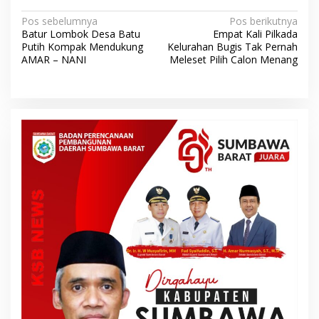
N
Pos sebelumnya
Pos berikutnya
Batur Lombok Desa Batu
Empat Kali Pilkada
a
Putih Kompak Mendukung
Kelurahan Bugis Tak Pernah
v
AMAR – NANI
Meleset Pilih Calon Menang
i
g
a
s
i
p
o
s