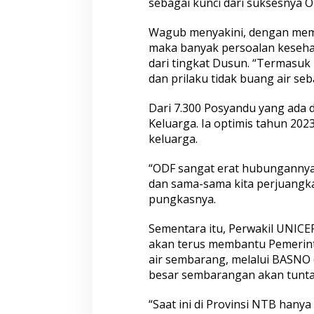
sebagai kunci dari suksesnya O
Wagub menyakini, dengan memul
maka banyak persoalan kesehat
dari tingkat Dusun. “Termasu
dan prilaku tidak buang air seb
Dari 7.300 Posyandu yang ada d
Keluarga. Ia optimis tahun 20
keluarga.
“ODF sangat erat hubungannya 
dan sama-sama kita perjuangka
pungkasnya.
Sementara itu, Perwakil UNICE
akan terus membantu Pemerin
air sembarang, melalui BASNO 
besar sembarangan akan tunta
“Saat ini di Provinsi NTB han