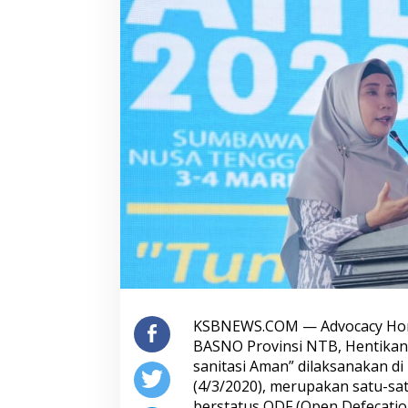
KSBNEWS.COM — Advocacy Hori
BASNO Provinsi NTB, Hentikan
sanitasi Aman” dilaksanakan 
(4/3/2020), merupakan satu-sa
berstatus ODF (Open Defecatio