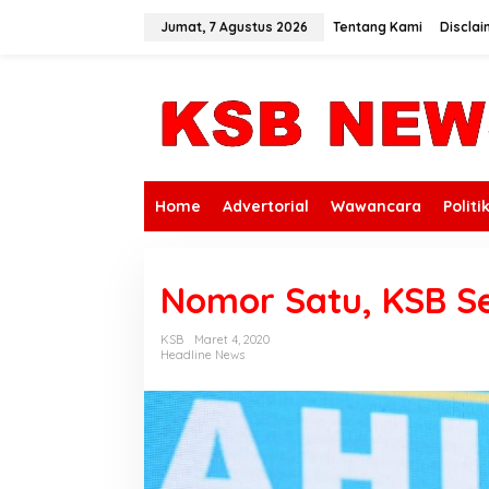
L
e
Jumat, 7 Agustus 2026
Tentang Kami
Disclai
w
a
t
i
k
e
k
o
n
Home
Advertorial
Wawancara
Politi
t
e
n
Nomor Satu, KSB Se
KSB
Maret 4, 2020
Headline News