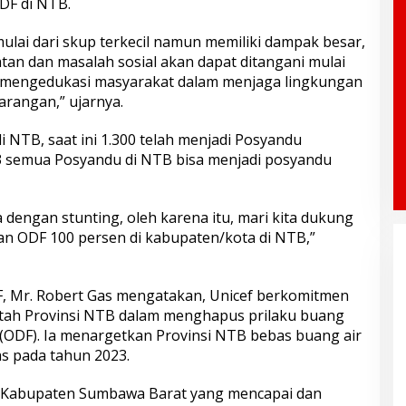
DF di NTB.
ai dari skup terkecil namun memiliki dampak besar,
an dan masalah sosial akan dapat ditangani mulai
k mengedukasi masyarakat dalam menjaga lingkungan
arangan,” ujarnya.
i NTB, saat ini 1.300 telah menjadi Posyandu
23 semua Posyandu di NTB bisa menjadi posyandu
dengan stunting, oleh karena itu, mari kita dukung
n ODF 100 persen di kabupaten/kota di NTB,”
F, Mr. Robert Gas mengatakan, Unicef berkomitmen
tah Provinsi NTB dalam menghapus prilaku buang
(ODF). Ia menargetkan Provinsi NTB bebas buang air
s pada tahun 2023.
ya Kabupaten Sumbawa Barat yang mencapai dan