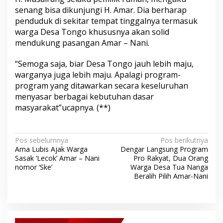
senang bisa dikunjungi H. Amar. Dia berharap
penduduk di sekitar tempat tinggalnya termasuk
warga Desa Tongo khususnya akan solid
mendukung pasangan Amar – Nani.
“Semoga saja, biar Desa Tongo jauh lebih maju,
warganya juga lebih maju. Apalagi program-
program yang ditawarkan secara keseluruhan
menyasar berbagai kebutuhan dasar
masyarakat”ucapnya. (**)
N
Pos sebelumnya
Pos berikutnya
Ama Lubis Ajak Warga
Dengar Langsung Program
a
Sasak ‘Lecok’ Amar – Nani
Pro Rakyat, Dua Orang
v
nomor ‘Ske’
Warga Desa Tua Nanga
Beralih Pilih Amar-Nani
i
g
a