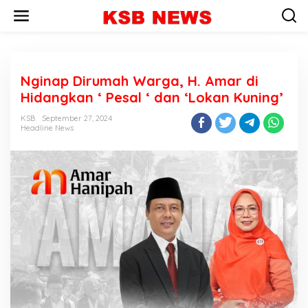
L
e
w
a
t
i
Nginap Dirumah Warga, H. Amar di
k
e
Hidangkan ‘ Pesal ‘ dan ‘Lokan Kuning’
k
o
KSB
September 27, 2024
n
Headline News
t
e
n