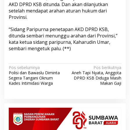
AKD DPRD KSB ditunda. Dan akan dilanjutkan
setelah mendapat arahan aturan hukum dari
Provinsi.
“Sidang Paripurna penetapan AKD DPRD KSB,
ditunda sembari menunggu arahan dari Provinsi,”
kata ketua sidang paripurna, Kaharudin Umar,
sembari mengetuk palu. (**)
N
Pos sebelumnya
Pos berikutnya
Polisi dan Bawaslu Diminta
Aneh Tapi Nyata, Anggota
a
Segera Tangani Oknum
DPRD KSB Diduga Masih
v
Kades Intimidasi Warga
Makan Gaji
i
g
a
s
i