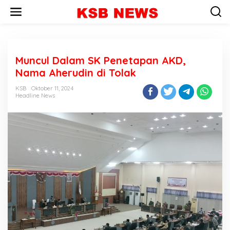
L
e
w
a
t
i
Muncul Dalam SK Penetapan AKD,
k
e
Nama Aherudin di Tolak
k
o
KSB
Oktober 11, 2024
n
Headline News
t
e
n