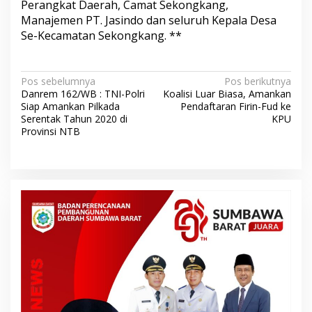
Perangkat Daerah, Camat Sekongkang,
Manajemen PT. Jasindo dan seluruh Kepala Desa
Se-Kecamatan Sekongkang. **
N
Pos sebelumnya
Pos berikutnya
Danrem 162/WB : TNI-Polri
Koalisi Luar Biasa, Amankan
a
Siap Amankan Pilkada
Pendaftaran Firin-Fud ke
v
Serentak Tahun 2020 di
KPU
Provinsi NTB
i
g
a
s
i
p
o
s