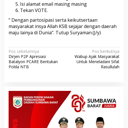
Isi alamat email masing masing
Tekan VOTE.
” Dengan partosipasi serta keikutsertaan
masyarakat insya Allah KSB sejajar dengan daerah
maju lainya di Dunia”. Tutup Suryaman.(J/y)
N
Pos sebelumnya
Pos berikutnya
Dirjen P2P Apresiasi
Wabup Ajak Masyarakat
a
Batalyon PCARE Bentukan
Untuk Meneladani Sifat
v
Polda NTB
Rasullulah
i
g
a
s
i
p
o