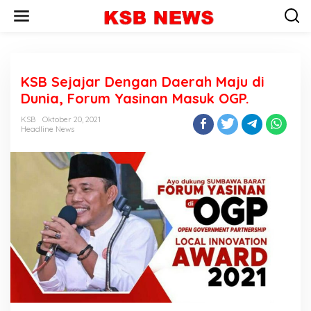
L
e
w
a
t
i
KSB Sejajar Dengan Daerah Maju di
k
e
Dunia, Forum Yasinan Masuk OGP.
k
o
KSB
Oktober 20, 2021
n
Headline News
t
e
n