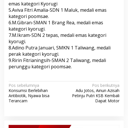
emas kategori Kyorugi
5.Aviva Fitri Amalia-SDN 1 Maluk, medali emas
kategori poomsae.
6.M.Gibran-SMAN 1 Brang Rea, medali emas
kategori kyorugi.
7.M.Ikram-SDN 2 tepas, medali emas kategori
kyorugi.
8.Adino Putra Januari, SMKN 1 Taliwang, medali
perak kategori kyorugi.
9.Ririn Fitrianingsih-SMAN 2 Taliwang, medali
perunggu kategori poomsae.
N
Pos sebelumnya
Pos berikutnya
Konsumsi Berlebihan
Adu Jotos, Ainun Azisah
a
Antibiotik, Nyawa bisa
Petinju Putri KSB Kembali
v
Terancam
Dapat Motor
i
g
a