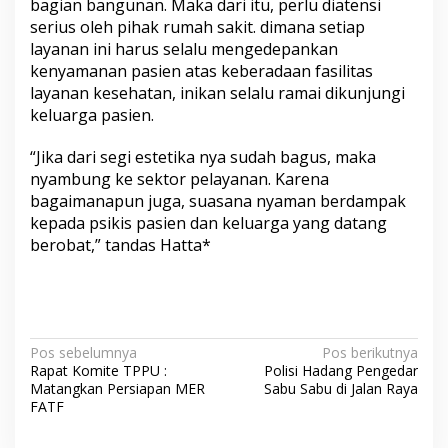
bagian bangunan. Maka dari itu, perlu diatensi
serius oleh pihak rumah sakit. dimana setiap
layanan ini harus selalu mengedepankan
kenyamanan pasien atas keberadaan fasilitas
layanan kesehatan, inikan selalu ramai dikunjungi
keluarga pasien.
“Jika dari segi estetika nya sudah bagus, maka
nyambung ke sektor pelayanan. Karena
bagaimanapun juga, suasana nyaman berdampak
kepada psikis pasien dan keluarga yang datang
berobat,” tandas Hatta*
N
Pos sebelumnya
Pos berikutnya
Rapat Komite TPPU :
Polisi Hadang Pengedar
a
Matangkan Persiapan MER
Sabu Sabu di Jalan Raya
v
FATF
i