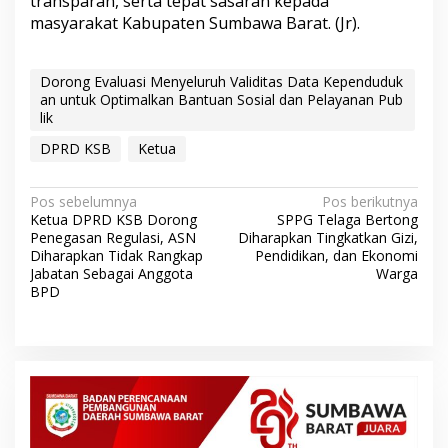
transparan, serta tepat sasaran kepada
masyarakat Kabupaten Sumbawa Barat. (Jr).
Dorong Evaluasi Menyeluruh Validitas Data Kependuduk
an untuk Optimalkan Bantuan Sosial dan Pelayanan Pub
lik
DPRD KSB
Ketua
N
Pos sebelumnya
Pos berikutnya
Ketua DPRD KSB Dorong
SPPG Telaga Bertong
a
Penegasan Regulasi, ASN
Diharapkan Tingkatkan Gizi,
v
Diharapkan Tidak Rangkap
Pendidikan, dan Ekonomi
Jabatan Sebagai Anggota
Warga
i
BPD
g
a
s
i
p