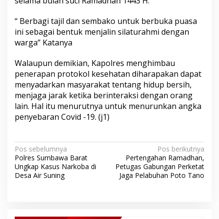
selama bulan suci Ramadhan 1443 H.
“ Berbagi tajil dan sembako untuk berbuka puasa
ini sebagai bentuk menjalin silaturahmi dengan
warga” Katanya
Walaupun demikian, Kapolres menghimbau
penerapan protokol kesehatan diharapakan dapat
menyadarkan masyarakat tentang hidup bersih,
menjaga jarak ketika berinteraksi dengan orang
lain. Hal itu menurutnya untuk menurunkan angka
penyebaran Covid -19. (j1)
N
Pos sebelumnya
Pos berikutnya
Polres Sumbawa Barat
Pertengahan Ramadhan,
a
Ungkap Kasus Narkoba di
Petugas Gabungan Perketat
v
Desa Air Suning
Jaga Pelabuhan Poto Tano
i
g