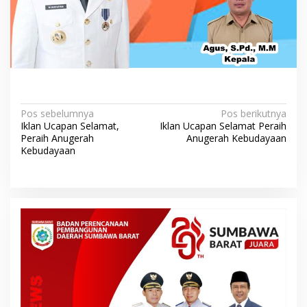
N
Pos sebelumnya
Pos berikutnya
Iklan Ucapan Selamat,
Iklan Ucapan Selamat Peraih
a
Peraih Anugerah
Anugerah Kebudayaan
v
Kebudayaan
i
g
a
s
i
p
o