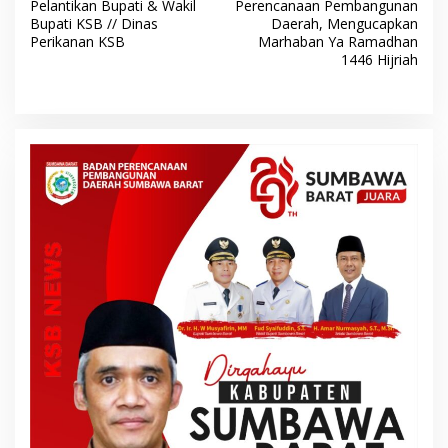
a
Pelantikan Bupati & Wakil
Perencanaan Pembangunan
v
Bupati KSB // Dinas
Daerah, Mengucapkan
Perikanan KSB
Marhaban Ya Ramadhan
i
1446 Hijriah
g
a
s
i
p
o
s