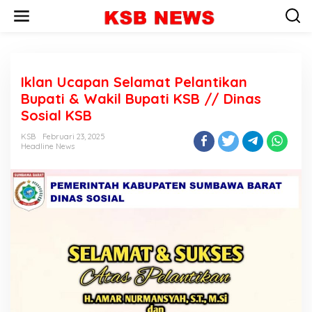
L
e
w
a
t
i
Iklan Ucapan Selamat Pelantikan
k
e
Bupati & Wakil Bupati KSB // Dinas
k
Sosial KSB
o
n
KSB
Februari 23, 2025
t
Headline News
e
n