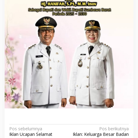
N
Pos sebelumnya
Pos berikutnya
Iklan Ucapan Selamat
Iklan: Keluarga Besar Badan