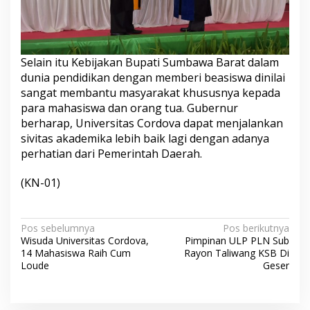
Selain itu Kebijakan Bupati Sumbawa Barat dalam
dunia pendidikan dengan memberi beasiswa dinilai
sangat membantu masyarakat khususnya kepada
para mahasiswa dan orang tua. Gubernur
berharap, Universitas Cordova dapat menjalankan
sivitas akademika lebih baik lagi dengan adanya
perhatian dari Pemerintah Daerah.
(KN-01)
N
Pos sebelumnya
Pos berikutnya
Wisuda Universitas Cordova,
Pimpinan ULP PLN Sub
a
14 Mahasiswa Raih Cum
Rayon Taliwang KSB Di
v
Loude
Geser
i
g