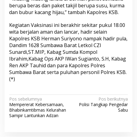
berupa beras dan paket takjil berupa susu, kurma
dan bubur kacang hijau,” tambah Kapolres KSB.
Kegiatan Vaksinasi ini berakhir sekitar pukul 18.00
wita berjalan aman dan lancar, hadir selain
Kapolres KSB Herman Suriyono nampak hadir pula,
Dandim 1628 Sumbawa Barat Letkol CZI
Sunardi,ST.MIP, Kabag Sumda Kompol
Ibrahim,Kabag Ops AKP IWan Sugianto, S.H, Kabag
Ren AKP Tauhid dan para Kapolres Polres
Sumbawa Barat serta puluhan personil Polres KSB.
(*)
N
Pos sebelumnya
Pos berikutnya
Mempererat Kebersamaan,
Polisi Tangkap Pengedar
a
Bhabinkamtibmas Kelurahan
Sabu
v
Sampir Lantunkan Adzan
i
g