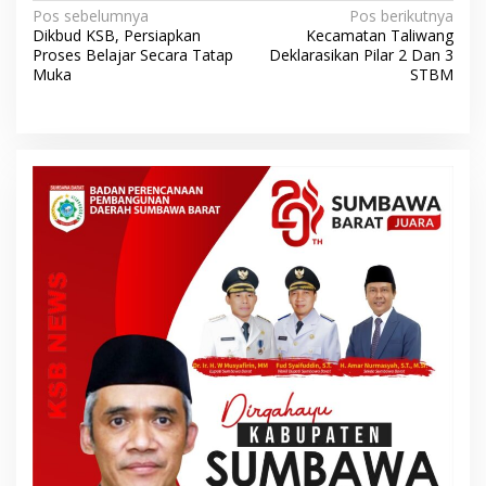
N
Pos sebelumnya
Pos berikutnya
Dikbud KSB, Persiapkan
Kecamatan Taliwang
a
Proses Belajar Secara Tatap
Deklarasikan Pilar 2 Dan 3
v
Muka
STBM
i
g
a
s
i
p
o
s