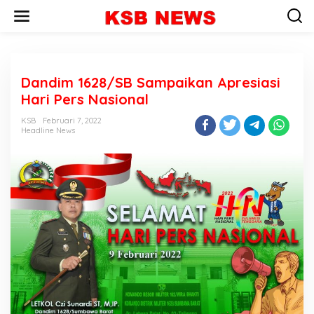
L
e
w
a
t
i
Dandim 1628/SB Sampaikan Apresiasi
k
e
Hari Pers Nasional
k
o
KSB
Februari 7, 2022
n
Headline News
t
e
n