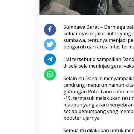
Sumbawa Barat – Dermaga pela
keluar masuk jalur lintas yan
sumbawa, tentunya menjadi per
pengaruh dari arus lintas ter
Hal tersebut disampaikan Dand
di sela sela meninjau gerai vak
Selain itu Dandim menyampaika
cendrung menurun namun kita 
gabungan Poto Tano rutin mela
-19, termasuk melakukan testi
maupun yang akan menyebrang s
setiap penumpang yang membut
booster,ujarnya.
Semua itu dilakukan untuk menc