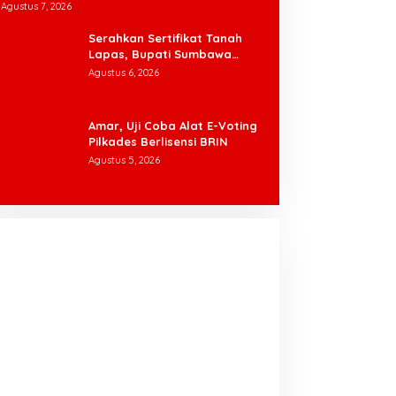
Tani Padi (AUTP) 2026 Bagi Petani
Agustus 7, 2026
Serahkan Sertifikat Tanah
Lapas, Bupati Sumbawa
Barat Dorong Percepatan
Agustus 6, 2026
Pembangunan demi Dekatkan
Pelayanan
Amar, Uji Coba Alat E-Voting
Pilkades Berlisensi BRIN
Agustus 5, 2026