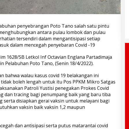
buhan penyebrangan Poto Tano salah satu pintu
g menghubungkan antara pulau lombok dan pulau
hatian tersendiri dalam mengantisipasi setiap
masuk dalam mencegah penyebaran Covid -19
im 1628/SB Letkol Inf Octavian Englana Partadimaja
sin Pelabuhan Poto Tano, (Senin 18/4/2022).
n bahwa walau kasus covid 19 belakangan ini
tidak boleh lengah untuk itu Pos PPKM Mikro Satgas
ksanakan Patroli Yustisi penegakan Prokes Covid
ng dan tracing bagi penumpang baik yang baru tiba
erta disiapkan gerai vaksin untuk melayani bagi
uhkan vaksin baik vaksin 1,2 maupun
egah dan antisipasi serta putus matarantai covid