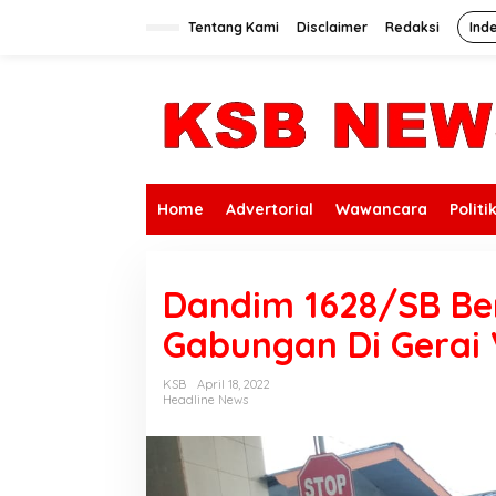
L
e
Tentang Kami
Disclaimer
Redaksi
Ind
w
a
t
i
k
e
k
o
n
Home
Advertorial
Wawancara
Politi
t
e
n
Dandim 1628/SB Be
Gabungan Di Gerai 
KSB
April 18, 2022
Headline News