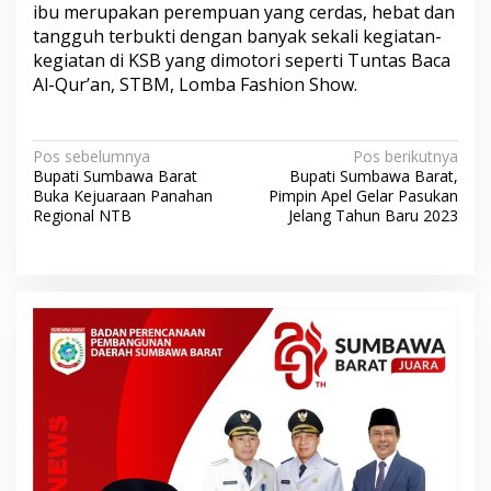
ibu merupakan perempuan yang cerdas, hebat dan
tangguh terbukti dengan banyak sekali kegiatan-
kegiatan di KSB yang dimotori seperti Tuntas Baca
Al-Qur’an, STBM, Lomba Fashion Show.
N
Pos sebelumnya
Pos berikutnya
Bupati Sumbawa Barat
Bupati Sumbawa Barat,
a
Buka Kejuaraan Panahan
Pimpin Apel Gelar Pasukan
v
Regional NTB
Jelang Tahun Baru 2023
i
g
a
s
i
p
o
s