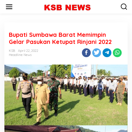
L
e
w
a
t
i
Bupati Sumbawa Barat Memimpin
k
e
Gelar Pasukan Ketupat Rinjani 2022
k
o
KSB
April 22, 2022
n
Headline News
t
e
n