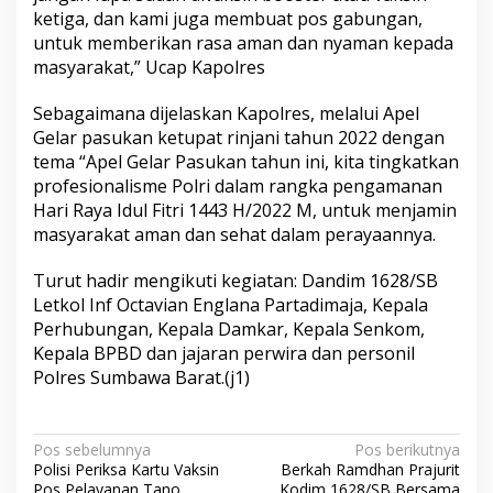
ketiga, dan kami juga membuat pos gabungan,
untuk memberikan rasa aman dan nyaman kepada
masyarakat,” Ucap Kapolres
Sebagaimana dijelaskan Kapolres, melalui Apel
Gelar pasukan ketupat rinjani tahun 2022 dengan
tema “Apel Gelar Pasukan tahun ini, kita tingkatkan
profesionalisme Polri dalam rangka pengamanan
Hari Raya Idul Fitri 1443 H/2022 M, untuk menjamin
masyarakat aman dan sehat dalam perayaannya.
Turut hadir mengikuti kegiatan: Dandim 1628/SB
Letkol Inf Octavian Englana Partadimaja, Kepala
Perhubungan, Kepala Damkar, Kepala Senkom,
Kepala BPBD dan jajaran perwira dan personil
Polres Sumbawa Barat.(j1)
N
Pos sebelumnya
Pos berikutnya
Polisi Periksa Kartu Vaksin
Berkah Ramdhan Prajurit
a
Pos Pelayanan Tano
Kodim 1628/SB Bersama