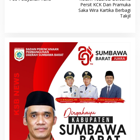
v
Persit KCK Dan Pramuka
Saka Wira Kartika Berbagi
i
Takjil
g
a
s
i
p
o
s