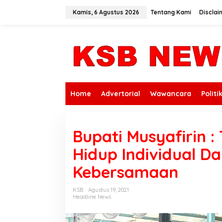
L
e
Kamis, 6 Agustus 2026
Tentang Kami
Disclai
w
a
t
i
k
e
k
o
n
Home
Advertorial
Wawancara
Politi
t
e
n
Bupati Musyafirin 
Hidup Individual D
Kebersamaan
KSB
Agustus 19, 2021
Headline News