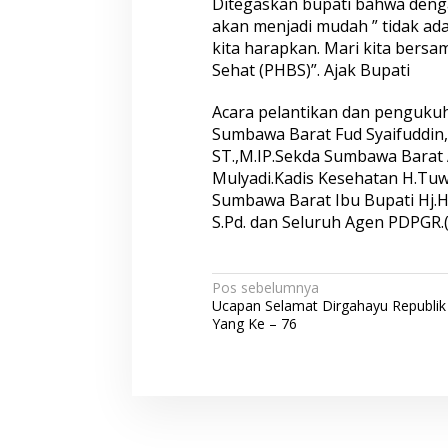
Ditegaskan bupati bahwa deng
akan menjadi mudah ” tidak ada
kita harapkan. Mari kita bers
Sehat (PHBS)”. Ajak Bupati
Acara pelantikan dan pengukuh
Sumbawa Barat Fud Syaifuddin,
ST.,M.IP.Sekda Sumbawa Barat
Mulyadi.Kadis Kesehatan H.Tu
Sumbawa Barat Ibu Bupati Hj.H
S.Pd. dan Seluruh Agen PDPGR.
N
Pos sebelumnya
Ucapan Selamat Dirgahayu Republik
a
Yang Ke – 76
v
i
g
a