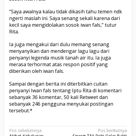
“Saya awalnya kalau tidak dikasih tahu temen ndk
ngerti maslah ini. Saya senang sekali karena dari
kecil saya mengidolakan sosok iwan fals,” tutur
Rita.
Ia juga mengakui dari dulu memang senang
menyanyikan dan mendengar lagu lagu dari
penyanyi legenda musik tanah air itu. Ia juga
merasa terhormat atas respon positif yang
diberikan oleh iwan fals.
Sampai dengan berita ini diterbitkan cuitan
penyanyi Iwan fals tentang Iptu Rita di komentari
sebanyak 36 komentar, 50 kali Retweet dan
sebanyak 246 pengguna menyukai postingan
tersebut.*
N
Pos sebelumnya
Pos berikutnya
Akibat Kebakaran,
Sinergi TNI Polri Gelar Bakti