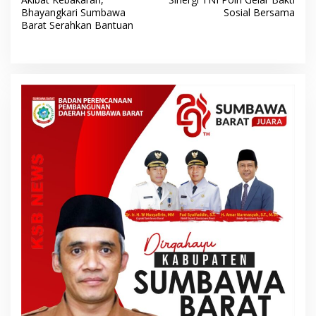
a
Bhayangkari Sumbawa
Sosial Bersama
v
Barat Serahkan Bantuan
i
g
a
s
i
p
o
s