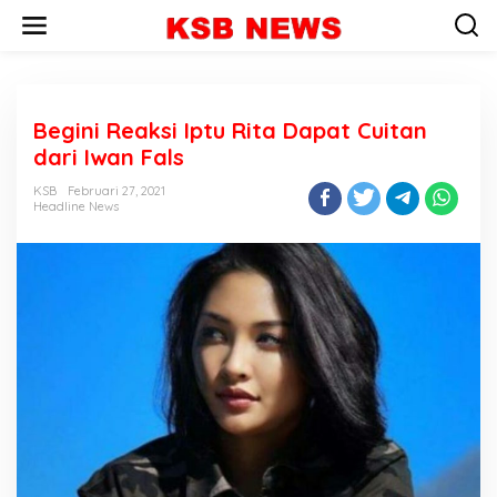
L
e
w
a
t
i
Begini Reaksi Iptu Rita Dapat Cuitan
k
e
dari Iwan Fals
k
o
KSB
Februari 27, 2021
n
Headline News
t
e
n