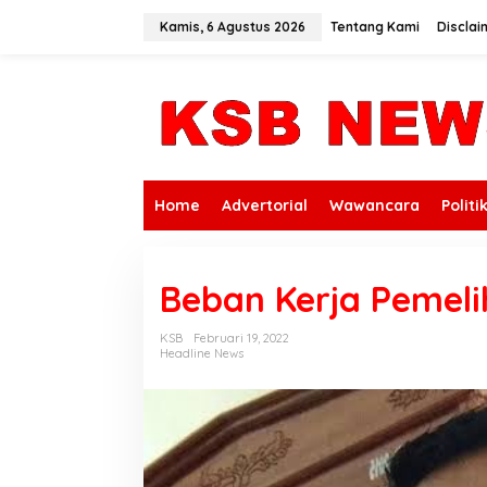
L
e
Kamis, 6 Agustus 2026
Tentang Kami
Disclai
w
a
t
i
k
e
k
o
n
Home
Advertorial
Wawancara
Politi
t
e
n
Beban Kerja Pemeli
KSB
Februari 19, 2022
Headline News