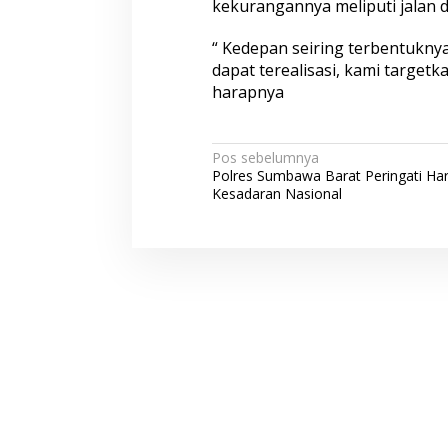
kekurangannya meliputi jalan 
“ Kedepan seiring terbentukny
dapat terealisasi, kami target
harapnya
N
Pos sebelumnya
Polres Sumbawa Barat Peringati Har
a
Kesadaran Nasional
v
i
g
a
s
i
p
o
s