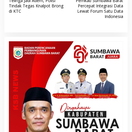
Telinga Jadi Adem, Polisi ​
Pemkab Sumbawa Barat
a
Tindak Tegas Knalpot Brong
Percepat Integrasi Data
v
di KTC
Lewat Forum Satu Data
Indonesia
i
g
a
s
i
p
o
s