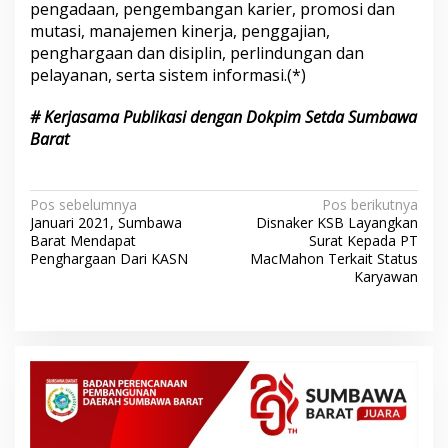
pengadaan, pengembangan karier, promosi dan
mutasi, manajemen kinerja, penggajian,
penghargaan dan disiplin, perlindungan dan
pelayanan, serta sistem informasi.(*)
# Kerjasama Publikasi dengan Dokpim Setda Sumbawa
Barat
N
Pos sebelumnya
Pos berikutnya
Januari 2021, Sumbawa
Disnaker KSB Layangkan
a
Barat Mendapat
Surat Kepada PT
v
Penghargaan Dari KASN
MacMahon Terkait Status
Karyawan
i
g
a
s
i
p