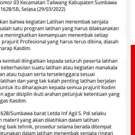
 nomor 03 Kecamatan Taliwang Kabupaten Sumbawa
1628/SB, Selasa (29/03/2022)
askan bahwa kegiatan Latihan menembak senjata
salah satu program latihan yang harus dilaksanakan
rta meningkatkan kemampuan menembak setiap
prajurit Profesional yang harus terus dibina, diasah
 harap Kasdim.
 kembali diingatkan kepada seluruh peserta latihan
eberhasilan suatu latihan atau kegiatan manakala
n atau tujuan serta terselenggara sesuai
tihan dan yang tak kalah penting latihan berjalan
 untuk itu diharapkan kepada semua prajurit Kodim
 agar disiplin ikuti arahan petunjuk ketentuan yang
gas Kasdim.
628/Sumbawa barat Letda Inf Agil S. Pdi selaku
materil yang akan dilatihkan dalam latihan
g baik tehnik, prosedur selama berada ditempat
 digunakan dalam latihan menembak senjata ringan