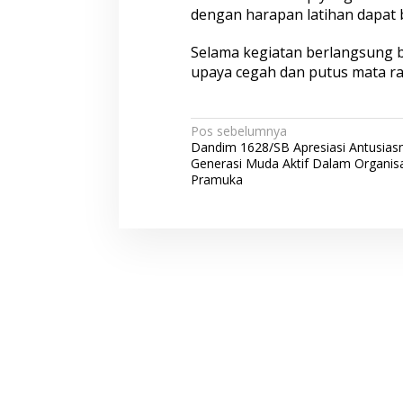
dengan harapan latihan dapat 
Selama kegiatan berlangsung 
upaya cegah dan putus mata ran
N
Pos sebelumnya
Dandim 1628/SB Apresiasi Antusia
a
Generasi Muda Aktif Dalam Organisa
v
Pramuka
i
g
a
s
i
p
o
s