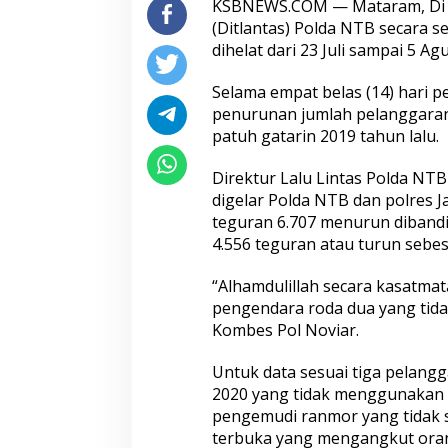
KSBNEWS.COM — Mataram, Di ten
(Ditlantas) Polda NTB secara 
dihelat dari 23 Juli sampai 5 Ag
Selama empat belas (14) hari 
penurunan jumlah pelanggaran 
patuh gatarin 2019 tahun lalu.
Direktur Lalu Lintas Polda NT
digelar Polda NTB dan polres J
teguran 6.707 menurun dibandi
4.556 teguran atau turun sebe
“Alhamdulillah secara kasatmata
pengendara roda dua yang tidak
Kombes Pol Noviar.
Untuk data sesuai tiga pelangg
2020 yang tidak menggunakan 
pengemudi ranmor yang tidak s
terbuka yang mengangkut oran