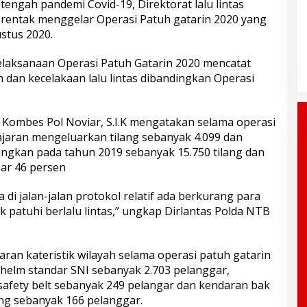
gah pandemi Covid-19, Direktorat lalu lintas
serentak menggelar Operasi Patuh gatarin 2020 yang
ustus 2020.
pelaksanaan Operasi Patuh Gatarin 2020 mencatat
dan kecelakaan lalu lintas dibandingkan Operasi
B Kombes Pol Noviar, S.I.K mengatakan selama operasi
ajaran mengeluarkan tilang sebanyak 4.099 dan
ngkan pada tahun 2019 sebanyak 15.750 tilang dan
sar 46 persen
 di jalan-jalan protokol relatif ada berkurang para
 patuhi berlalu lintas,” ungkap Dirlantas Polda NTB
aran kateristik wilayah selama operasi patuh gatarin
helm standar SNI sebanyak 2.703 pelanggar,
afety belt sebanyak 249 pelangar dan kendaran bak
g sebanyak 166 pelanggar.