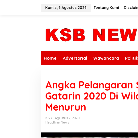
L
e
Kamis, 6 Agustus 2026
Tentang Kami
Disclai
w
a
t
i
k
e
k
o
n
Home
Advertorial
Wawancara
Politi
t
e
n
Angka Pelangaran 
Gatarin 2020 Di W
Menurun
KSB
Agustus 7, 2020
Headline News