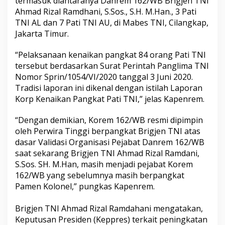
termasuk diantaranya Danrem 162/WB Brigjen TNI
Ahmad Rizal Ramdhani, S.Sos., S.H. M.Han., 3 Pati
TNI AL dan 7 Pati TNI AU, di Mabes TNI, Cilangkap,
Jakarta Timur.
“Pelaksanaan kenaikan pangkat 84 orang Pati TNI
tersebut berdasarkan Surat Perintah Panglima TNI
Nomor Sprin/1054/VI/2020 tanggal 3 Juni 2020.
Tradisi laporan ini dikenal dengan istilah Laporan
Korp Kenaikan Pangkat Pati TNI,” jelas Kapenrem.
“Dengan demikian, Korem 162/WB resmi dipimpin
oleh Perwira Tinggi berpangkat Brigjen TNI atas
dasar Validasi Organisasi Pejabat Danrem 162/WB
saat sekarang Brigjen TNI Ahmad Rizal Ramdani,
S.Sos. SH. M.Han, masih menjadi pejabat Korem
162/WB yang sebelumnya masih berpangkat
Pamen Kolonel,” pungkas Kapenrem.
Brigjen TNI Ahmad Rizal Ramdahani mengatakan,
Keputusan Presiden (Keppres) terkait peningkatan