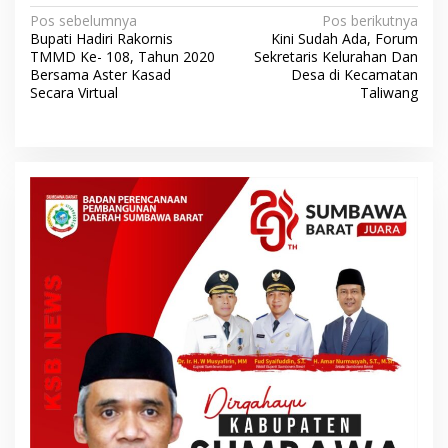
N
Pos sebelumnya
Pos berikutnya
Bupati Hadiri Rakornis
Kini Sudah Ada, Forum
a
TMMD Ke- 108, Tahun 2020
Sekretaris Kelurahan Dan
v
Bersama Aster Kasad
Desa di Kecamatan
Secara Virtual
Taliwang
i
g
a
s
i
p
o
s