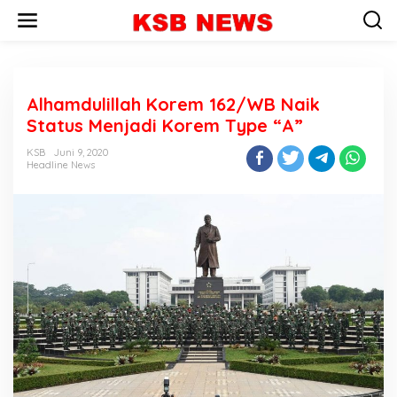
L
e
w
a
t
i
Alhamdulillah Korem 162/WB Naik
k
e
Status Menjadi Korem Type “A”
k
o
KSB
Juni 9, 2020
n
Headline News
t
e
n