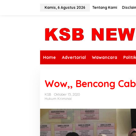
L
e
Kamis, 6 Agustus 2026
Tentang Kami
Disclai
w
a
t
i
k
e
k
o
n
Home
Advertorial
Wawancara
Politi
t
e
n
Wow,, Bencong Cab
KSB
Oktober 15, 2020
Hukum Kriminal