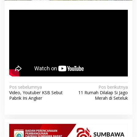
N
Pos sebelumnya
Pos berikutnya
Video, Youtuber KSB Sebut
11 Rumah Dilalap Si Jago
a
Pabrik Ini Angker
Merah di Seteluk
v
i
g
a