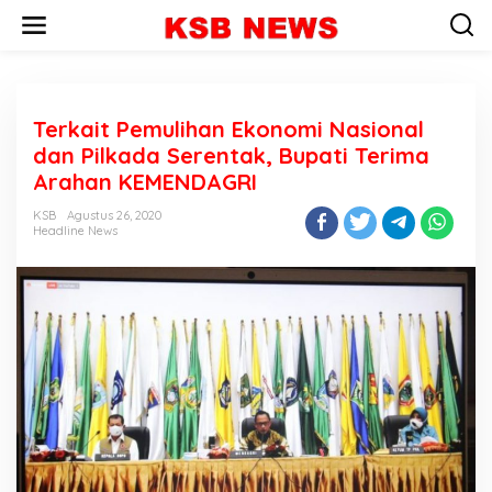
L
e
w
a
t
i
Terkait Pemulihan Ekonomi Nasional
k
e
dan Pilkada Serentak, Bupati Terima
k
Arahan KEMENDAGRI
o
n
KSB
Agustus 26, 2020
t
Headline News
e
n