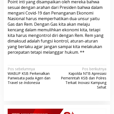
Point inti yang disampaikan oleh mereka bahwa
sesuai dengan arahan dari Presiden bahwa dalam
mengani Covid-19 dan Penanganan Ekonomi
Nasional harus memperhatikan dua unsur yaitu
Gas dan Rem. Dengan Gas kita akan melaju
kencang dalam memulihkan ekonomi kita, tetapi
kita harus mengontrol diri dengan Rem. Rem yang
dimaksud adalah fungsi kontrol, aturan-aturan
yang berlaku agar jangan sampai kita melakukan
percepatan tetapi melanggar hukum. **
N
Pos sebelumnya
Pos berikutnya
WABUP KSB Perkenalkan
Kapolda NTB Apresiasi
a
Pariwisata pada Agen dan
Pemerintah KSB dan Polres
v
Travel se-Indonesia
Terkait Inovasi Kampung
Sehat
i
g
a
s