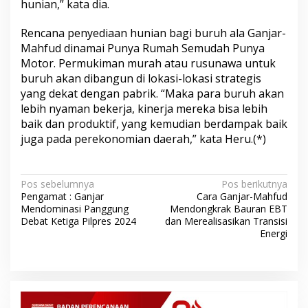
hunian,” kata dia.
Rencana penyediaan hunian bagi buruh ala Ganjar-
Mahfud dinamai Punya Rumah Semudah Punya
Motor. Permukiman murah atau rusunawa untuk
buruh akan dibangun di lokasi-lokasi strategis
yang dekat dengan pabrik. “Maka para buruh akan
lebih nyaman bekerja, kinerja mereka bisa lebih
baik dan produktif, yang kemudian berdampak baik
juga pada perekonomian daerah,” kata Heru.(*)
N
Pos sebelumnya
Pos berikutnya
Pengamat : Ganjar
Cara Ganjar-Mahfud
a
Mendominasi Panggung
Mendongkrak Bauran EBT
v
Debat Ketiga Pilpres 2024
dan Merealisasikan Transisi
Energi
i
g
a
s