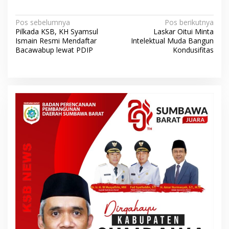
N
Pos sebelumnya
Pos berikutnya
Pilkada KSB, KH Syamsul
Laskar Oitui Minta
a
Ismain Resmi Mendaftar
Intelektual Muda Bangun
v
Bacawabup lewat PDIP
Kondusifitas
i
g
a
s
i
p
o
s