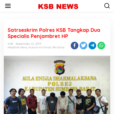
L
e
w
a
t
i
Satrseskrim Polres KSB Tangkap Dua
k
e
Specialis Penjambret HP
k
o
KSB
September 22, 2019
n
Headline News
,
Hukum Kriminal
,
Peristiwa
t
e
n