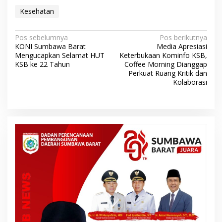
Kesehatan
N
Pos sebelumnya
Pos berikutnya
KONI Sumbawa Barat
Media Apresiasi
a
Mengucapkan Selamat HUT
Keterbukaan Kominfo KSB,
v
KSB ke 22 Tahun
Coffee Morning Dianggap
Perkuat Ruang Kritik dan
i
Kolaborasi
g
a
s
i
p
o
s