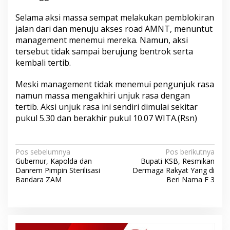
Selama aksi massa sempat melakukan pemblokiran
jalan dari dan menuju akses road AMNT, menuntut
management menemui mereka. Namun, aksi
tersebut tidak sampai berujung bentrok serta
kembali tertib.
Meski management tidak menemui pengunjuk rasa
namun massa mengakhiri unjuk rasa dengan
tertib. Aksi unjuk rasa ini sendiri dimulai sekitar
pukul 5.30 dan berakhir pukul 10.07 WITA.(Rsn)
N
Pos sebelumnya
Pos berikutnya
Gubernur, Kapolda dan
Bupati KSB, Resmikan
a
Danrem Pimpin Sterilisasi
Dermaga Rakyat Yang di
v
Bandara ZAM
Beri Nama F 3
i
g
a