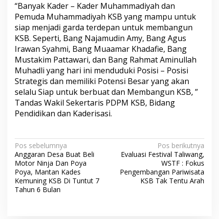
“Banyak Kader – Kader Muhammadiyah dan
Pemuda Muhammadiyah KSB yang mampu untuk
siap menjadi garda terdepan untuk membangun
KSB. Seperti, Bang Najamudin Amy, Bang Agus
Irawan Syahmi, Bang Muaamar Khadafie, Bang
Mustakim Pattawari, dan Bang Rahmat Aminullah
Muhadli yang hari ini menduduki Posisi – Posisi
Strategis dan memiliki Potensi Besar yang akan
selalu Siap untuk berbuat dan Membangun KSB, ”
Tandas Wakil Sekertaris PDPM KSB, Bidang
Pendidikan dan Kaderisasi.
N
Pos sebelumnya
Pos berikutnya
Anggaran Desa Buat Beli
Evaluasi Festival Taliwang,
a
Motor Ninja Dan Poya
WSTF : Fokus
v
Poya, Mantan Kades
Pengembangan Pariwisata
Kemuning KSB Di Tuntut 7
KSB Tak Tentu Arah
i
Tahun 6 Bulan
g
a