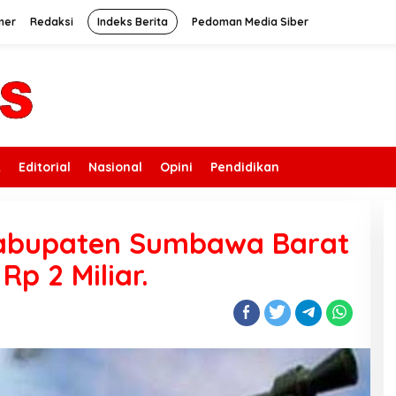
mer
Redaksi
Indeks Berita
Pedoman Media Siber
k
Editorial
Nasional
Opini
Pendidikan
abupaten Sumbawa Barat
p 2 Miliar.