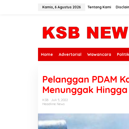
L
e
Kamis, 6 Agustus 2026
Tentang Kami
Disclai
w
a
t
i
k
e
k
o
n
Home
Advertorial
Wawancara
Politi
t
e
n
Pelanggan PDAM K
Menunggak Hingga R
KSB
Juli 5, 2022
Headline News