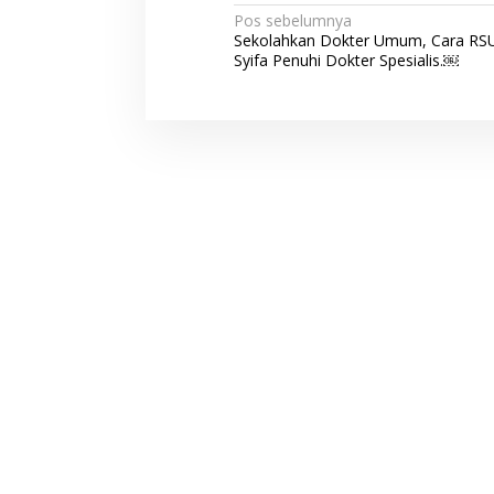
N
Pos sebelumnya
Sekolahkan Dokter Umum, Cara RS
a
Syifa Penuhi Dokter Spesialis.￼
v
i
g
a
s
i
p
o
s