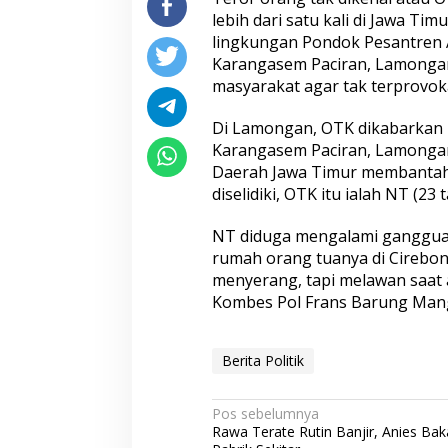
lebih dari satu kali di Jawa Ti
lingkungan Pondok Pesantren A
Karangasem Paciran, Lamonga
masyarakat agar tak terprovoka
Di Lamongan, OTK dikabarkan
Karangasem Paciran, Lamongan,
Daerah Jawa Timur membantah
diselidiki, OTK itu ialah NT (23
NT diduga mengalami gangguan 
rumah orang tuanya di Cirebon
menyerang, tapi melawan saat 
Kombes Pol Frans Barung Mange
Berita Politik
N
Pos sebelumnya
Rawa Terate Rutin Banjir, Anies Bak
a