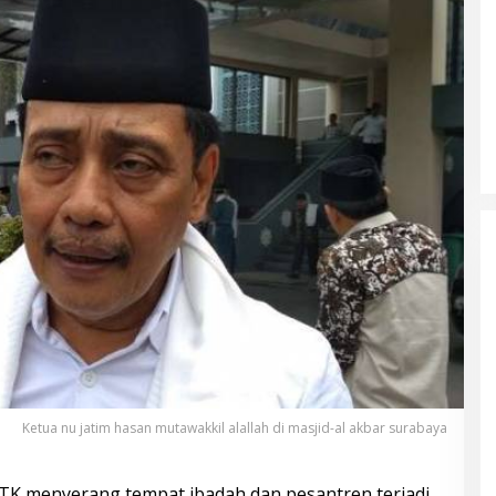
Ketua nu jatim hasan mutawakkil alallah di masjid-al akbar surabaya
OTK menyerang tempat ibadah dan pesantren terjadi