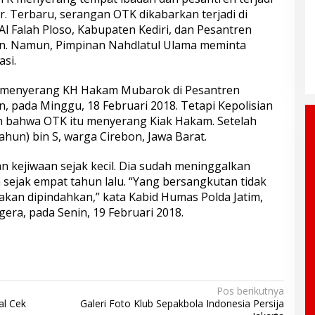
mur. Terbaru, serangan OTK dikabarkan terjadi di
l Falah Ploso, Kabupaten Kediri, dan Pesantren
n. Namun, Pimpinan Nahdlatul Ulama meminta
si.
 menyerang KH Hakam Mubarok di Pesantren
 pada Minggu, 18 Februari 2018. Tetapi Kepolisian
 bahwa OTK itu menyerang Kiak Hakam. Setelah
 tahun) bin S, warga Cirebon, Jawa Barat.
kejiwaan sejak kecil. Dia sudah meninggalkan
 sejak empat tahun lalu. “Yang bersangkutan tidak
akan dipindahkan,” kata Kabid Humas Polda Jatim,
ra, pada Senin, 19 Februari 2018.
Pos berikutnya
al Cek
Galeri Foto Klub Sepakbola Indonesia Persija