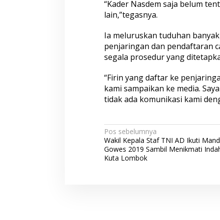
“Kader Nasdem saja belum tent
lain,”tegasnya.
Ia meluruskan tuduhan banyak
penjaringan dan pendaftaran c
segala prosedur yang ditetapka
“Firin yang daftar ke penjaring
kami sampaikan ke media. Saya
tidak ada komunikasi kami denga
N
Pos sebelumnya
Wakil Kepala Staf TNI AD Ikuti Mand
a
Gowes 2019 Sambil Menikmati Inda
v
Kuta Lombok
i
g
a
s