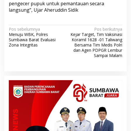
pengecer pupuk untuk pemantauan secara
langsung”, Ujar Aheruddin Sidik
N
Pos sebelumnya
Pos berikutnya
Menuju WBK, Polres
Kejar Target, Tim Vaksinasi
a
Sumbawa Barat Evaluasi
Koramil 1628 -01 Taliwang
v
Zona Integritas
Bersama Tim Medis Polri
dan Agen PDPGR Lembur
i
Sampai Malam
g
a
s
i
p
o
s